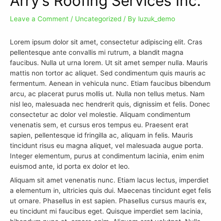
Arry’s Roofing Services Inc.
Leave a Comment
/
Uncategorized
/ By
luzuk_demo
Lorem ipsum dolor sit amet, consectetur adipiscing elit. Cras
pellentesque ante convallis mi rutrum, a blandit magna
faucibus. Nulla ut urna lorem. Ut sit amet semper nulla. Mauris
mattis non tortor ac aliquet. Sed condimentum quis mauris ac
fermentum. Aenean in vehicula nunc. Etiam faucibus bibendum
arcu, ac placerat purus mollis ut. Nulla non tellus metus. Nam
nisl leo, malesuada nec hendrerit quis, dignissim et felis. Donec
consectetur ac dolor vel molestie. Aliquam condimentum
venenatis sem, et cursus eros tempus eu. Praesent erat
sapien, pellentesque id fringilla ac, aliquam in felis. Mauris
tincidunt risus eu magna aliquet, vel malesuada augue porta.
Integer elementum, purus at condimentum lacinia, enim enim
euismod ante, id porta ex dolor et leo.
Aliquam sit amet venenatis nunc. Etiam lacus lectus, imperdiet
a elementum in, ultricies quis dui. Maecenas tincidunt eget felis
ut ornare. Phasellus in est sapien. Phasellus cursus mauris ex,
eu tincidunt mi faucibus eget. Quisque imperdiet sem lacinia,