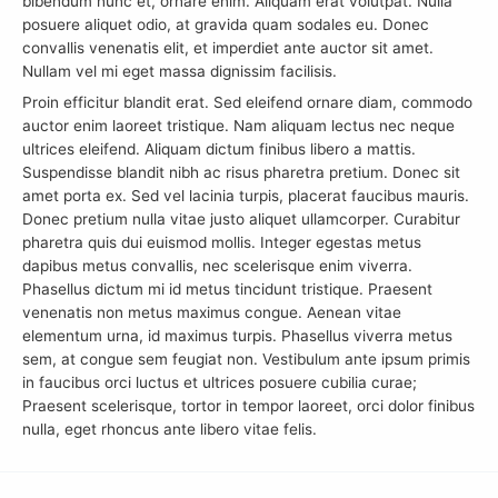
bibendum nunc et, ornare enim. Aliquam erat volutpat. Nulla
posuere aliquet odio, at gravida quam sodales eu. Donec
convallis venenatis elit, et imperdiet ante auctor sit amet.
Nullam vel mi eget massa dignissim facilisis.
Proin efficitur blandit erat. Sed eleifend ornare diam, commodo
auctor enim laoreet tristique. Nam aliquam lectus nec neque
ultrices eleifend. Aliquam dictum finibus libero a mattis.
Suspendisse blandit nibh ac risus pharetra pretium. Donec sit
amet porta ex. Sed vel lacinia turpis, placerat faucibus mauris.
Donec pretium nulla vitae justo aliquet ullamcorper. Curabitur
pharetra quis dui euismod mollis. Integer egestas metus
dapibus metus convallis, nec scelerisque enim viverra.
Phasellus dictum mi id metus tincidunt tristique. Praesent
venenatis non metus maximus congue. Aenean vitae
elementum urna, id maximus turpis. Phasellus viverra metus
sem, at congue sem feugiat non. Vestibulum ante ipsum primis
in faucibus orci luctus et ultrices posuere cubilia curae;
Praesent scelerisque, tortor in tempor laoreet, orci dolor finibus
nulla, eget rhoncus ante libero vitae felis.